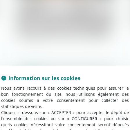
Licenciement et minoration de
l’indemnité conventionnelle selon
l’âge : absence de discrimination
reconnue par la Cour de cassation
04/12/2024
Relation individuelles au travail
Information sur les cookies
Nous avons recours à des cookies techniques pour assurer le
bon fonctionnement du site, nous utilisons également des
cookies soumis à votre consentement pour collecter des
statistiques de visite.
Cliquez ci-dessous sur « ACCEPTER » pour accepter le dépôt de
l'ensemble des cookies ou sur « CONFIGURER » pour choisir
quels cookies nécessitant votre consentement seront déposés