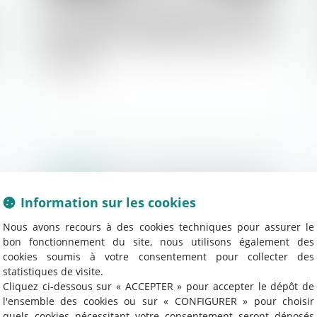
Quand l’employeur prend en charge
les trajets domicile-travail des
salariés
18/08/2022
Droit du travail - Employeurs
Information sur les cookies
Nous avons recours à des cookies techniques pour assurer le
bon fonctionnement du site, nous utilisons également des
cookies soumis à votre consentement pour collecter des
statistiques de visite.
Cliquez ci-dessous sur « ACCEPTER » pour accepter le dépôt de
l'ensemble des cookies ou sur « CONFIGURER » pour choisir
quels cookies nécessitant votre consentement seront déposés