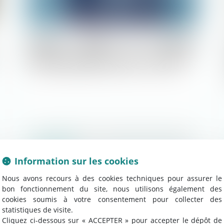
Publiez l'index de l'égalité
professionnelle avant le 1er mars
15/02/2023
Droit du travail - Employeurs
Information sur les cookies
Nous avons recours à des cookies techniques pour assurer le
bon fonctionnement du site, nous utilisons également des
cookies soumis à votre consentement pour collecter des
statistiques de visite.
Cliquez ci-dessous sur « ACCEPTER » pour accepter le dépôt de