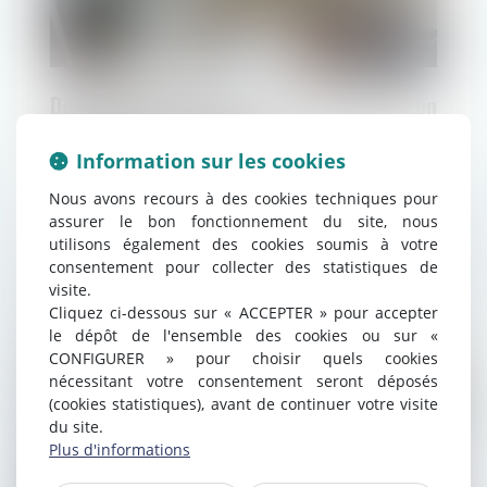
PREMIÈRES RÉPONSES
Infographies
Les perles
Des messages privés... pas si privés sur un
téléphone professionnel
Information sur les cookies
Nous avons recours à des cookies techniques pour
assurer le bon fonctionnement du site, nous
utilisons également des cookies soumis à votre
consentement pour collecter des statistiques de
04/12/2024
Relation individuelles au travail
visite.
Cliquez ci-dessous sur « ACCEPTER » pour accepter
le dépôt de l'ensemble des cookies ou sur «
CONFIGURER » pour choisir quels cookies
nécessitant votre consentement seront déposés
(cookies statistiques), avant de continuer votre visite
du site.
Plus d'informations