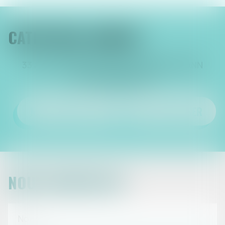
CATHY NOLL AVOCAT
33 avenue Robert Schuman, 68800 THANN
Tél :
03 89 35 64 91
NOUS CONTACTER
NOUS LOCALISER
NOUS CONTACTER
CONTACT