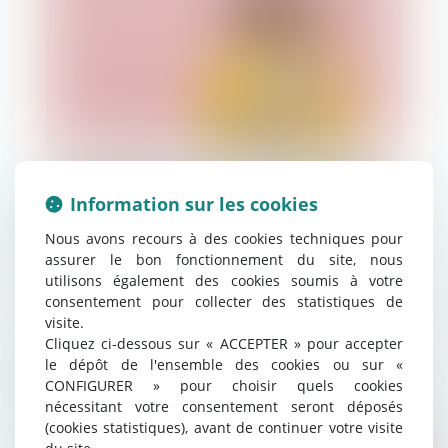
PREMIÈRES RÉPONSES
Infographies
Les perles
Crise sanitaire et perte de rémunération :
Information sur les cookies
une monétisation des jours de congés est
possible
Nous avons recours à des cookies techniques pour
assurer le bon fonctionnement du site, nous
utilisons également des cookies soumis à votre
consentement pour collecter des statistiques de
visite.
Cliquez ci-dessous sur « ACCEPTER » pour accepter
le dépôt de l'ensemble des cookies ou sur «
24/06/2020
Droit du travail - Employeurs
CONFIGURER » pour choisir quels cookies
nécessitant votre consentement seront déposés
(cookies statistiques), avant de continuer votre visite