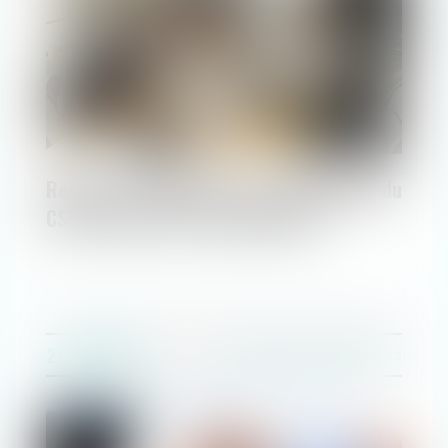
1 : Rendez-vous
2 : Évaluons
3 : Réflexion
4 : C’est parti !
5 : Honoraires
Recours au télétravail : la consultation du
CSE doit-elle être systématique ?
21/07/2020
Droit du travail - Employeurs