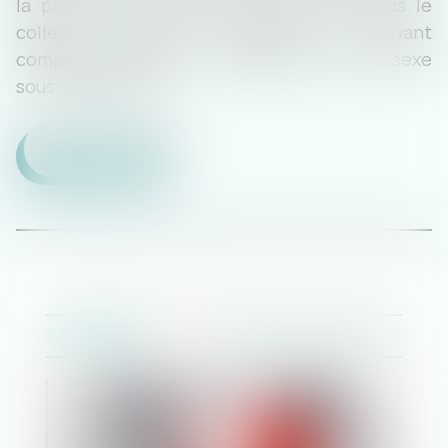
la part des hommes et des femmes dans le
DREAM TEAM
collège électoral considéré et devant
comporter au moins un candidat au titre du sexe
sous-représenté...
LIRE LA SUITE
07/10/2020
Droit du travail - Employeurs