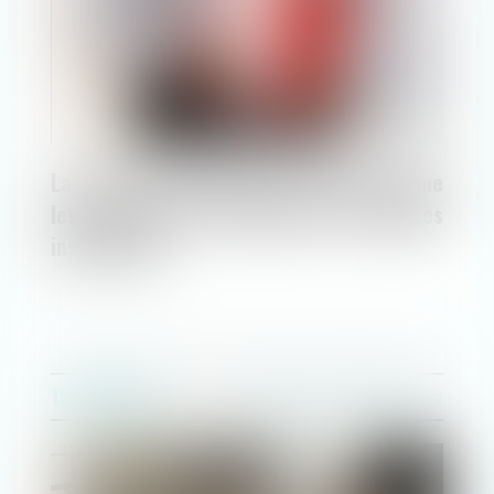
La faute inexcusable est reconnue lorsque
les mesures de prévention sont jugées
insuffisantes
15/09/2020
Droit du travail - Employeurs
EN PRATIQUE