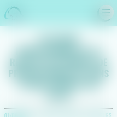
LE CABINET
ELECTIONS
PROFESSIONNELLES ET
RESPECT DU PRINCIPE DE
PROPORTIONNALITÉ DANS
L’ÉTABLISSEMENT DES
LISTES
01/09/2020
DROIT DU TRAVAIL - EMPLOYEURS