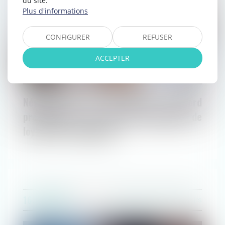
du site.
Plus d'informations
CONFIGURER
REFUSER
ACCEPTER
Négociation du protocole d’accord
préélectoral et étendue de l’obligation de
loyauté de l’employeur
16/06/2020
Droit du travail - Employeurs