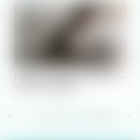
Paiement en ligne
Journée de solidarité et Pentecôte : un
autre choix est possible
<<
<
18
19
20
21
22
23
24
>
...
...
>>