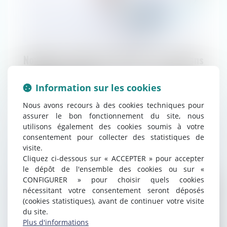
PREMIÈRES RÉPONSES
Infographies
Les perles
Nouveau report des visites et examens
médicaux réalisés par les services de
santé au travail
Information sur les cookies
Nous avons recours à des cookies techniques pour
assurer le bon fonctionnement du site, nous
utilisons également des cookies soumis à votre
consentement pour collecter des statistiques de
visite.
29/03/2022
Cliquez ci-dessous sur « ACCEPTER » pour accepter
Droit du travail - Employeurs
le dépôt de l'ensemble des cookies ou sur «
CONFIGURER » pour choisir quels cookies
nécessitant votre consentement seront déposés
(cookies statistiques), avant de continuer votre visite
du site.
Plus d'informations