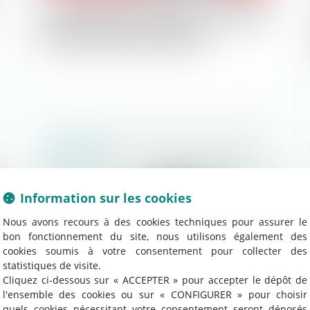
Un PSE peut suivre une rupture
conventionnelle collective
23/03/2022
Droit du travail - Employeurs
Information sur les cookies
Nous avons recours à des cookies techniques pour assurer le
bon fonctionnement du site, nous utilisons également des
cookies soumis à votre consentement pour collecter des
statistiques de visite.
Cliquez ci-dessous sur « ACCEPTER » pour accepter le dépôt de
l'ensemble des cookies ou sur « CONFIGURER » pour choisir
quels cookies nécessitant votre consentement seront déposés