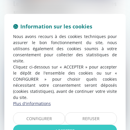
Le DUERP doit être mis à jour des risques
Infographies
spécifiques au Covid-19
Les perles
Information sur les cookies
Nous avons recours à des cookies techniques pour
assurer le bon fonctionnement du site, nous
utilisons également des cookies soumis à votre
25/03/2020
Droit du travail - Employeurs
consentement pour collecter des statistiques de
visite.
Cliquez ci-dessous sur « ACCEPTER » pour accepter
le dépôt de l'ensemble des cookies ou sur «
CONFIGURER » pour choisir quels cookies
nécessitant votre consentement seront déposés
(cookies statistiques), avant de continuer votre visite
du site.
Plus d'informations
CONFIGURER
REFUSER