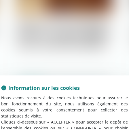
Demande orale non communiquée :
la Cour de cassation rappelle à
l’ordre le conseil de prud’hommes
09/04/2025
Relation individuelles au travail
Information sur les cookies
Nous avons recours à des cookies techniques pour assurer le
bon fonctionnement du site, nous utilisons également des
cookies soumis à votre consentement pour collecter des
statistiques de visite.
Cliquez ci-dessous sur « ACCEPTER » pour accepter le dépôt de
l'ensemble des cookies ou sur « CONFIGURER » pour choisir