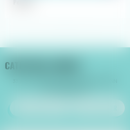
Perle #1
<<
<
1
>
>>
CATHY NOLL AVOCAT
33 avenue Robert Schuman, 68800 THANN
Tél :
03 89 35 64 91
NOUS CONTACTER
NOUS LOCALISER