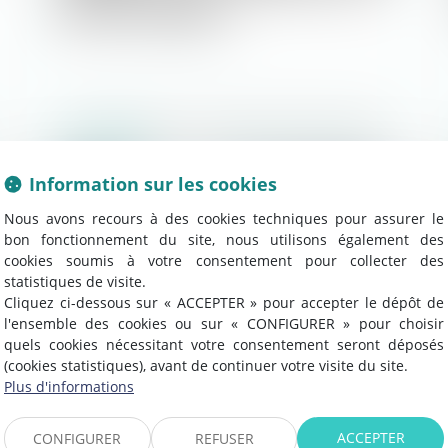
Cour de cassation
28/01/2019
Droit du travail - Employeurs
Information sur les cookies
Nous avons recours à des cookies techniques pour assurer le
bon fonctionnement du site, nous utilisons également des
cookies soumis à votre consentement pour collecter des
statistiques de visite.
Cliquez ci-dessous sur « ACCEPTER » pour accepter le dépôt de
l'ensemble des cookies ou sur « CONFIGURER » pour choisir
quels cookies nécessitant votre consentement seront déposés
(cookies statistiques), avant de continuer votre visite du site.
Plus d'informations
La fouille des effets d'un salarié
ACCEPTER
CONFIGURER
REFUSER